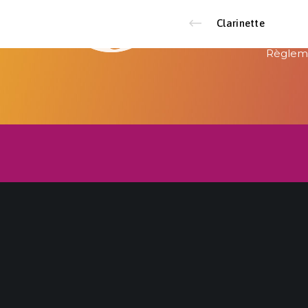
Tarifs
Agenda
Clarinette
Média
Règlem