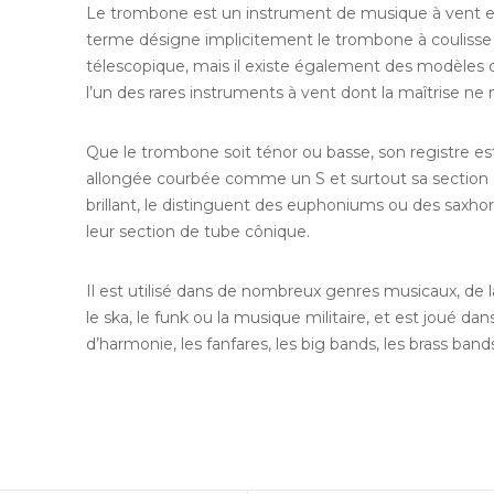
Le trombone est un instrument de musique à vent et 
terme désigne implicitement le trombone à coulisse car
télescopique, mais il existe également des modèles 
l’un des rares instruments à vent dont la maîtrise ne né
Que le trombone soit ténor ou basse, son registre es
allongée courbée comme un S et surtout sa section de
brillant, le distinguent des euphoniums ou des saxhor
leur section de tube cônique.
Il est utilisé dans de nombreux genres musicaux, de la
le ska, le funk ou la musique militaire, et est joué d
d’harmonie, les fanfares, les big bands, les brass bands
CONTACT
ions
Secrétariat :