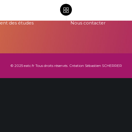
16 Avenue Poincaré
68800 Thann
03 89 81 98 60
ent des études
Nous contacter
© 2025
eatc.fr
Tous droits réservés. Création
Sébastien SCHERRER