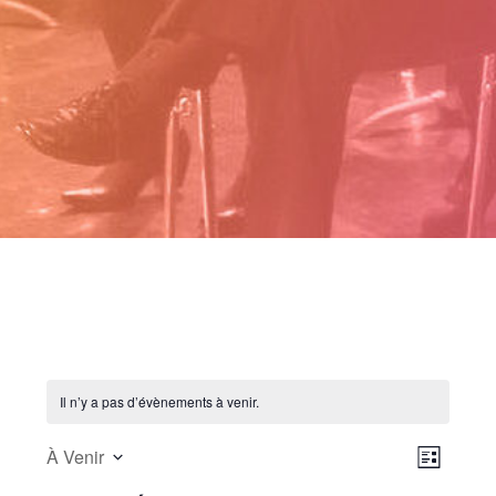
Il n’y a pas d’évènements à venir.
NAVIGA
NAVIGA
À Venir
PAR
DE
L
Sélectionnez
VUES