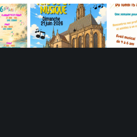
© 2025
eatc.fr
Tous droits réservés. Création
Sébastien SCHERRER
026
Fête de la Musique
Semai
Auditions 2026