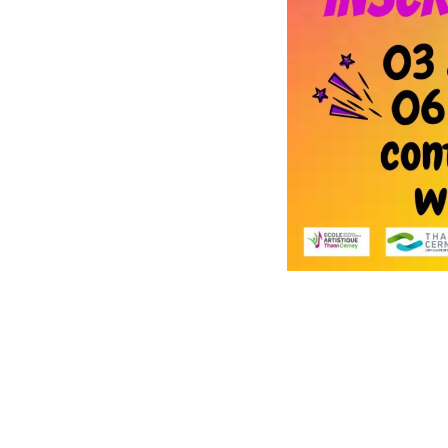
INFOS
Inscript
Tarifs
Agenda
Média
Règlem