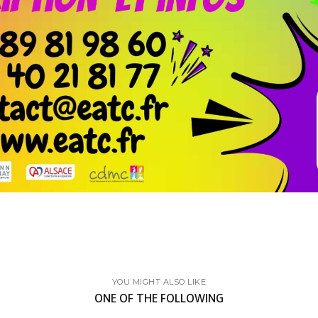
CONTACT
ions
Secrétariat :
16 Avenue Poincaré
68800 Thann
03 89 81 98 60
YOU MIGHT ALSO LIKE
ent des études
Nous contacter
ONE OF THE FOLLOWING