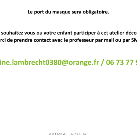
CONTACT
ions
Secrétariat :
16 Avenue Poincaré
68800 Thann
03 89 81 98 60
YOU MIGHT ALSO LIKE
ent des études
Nous contacter