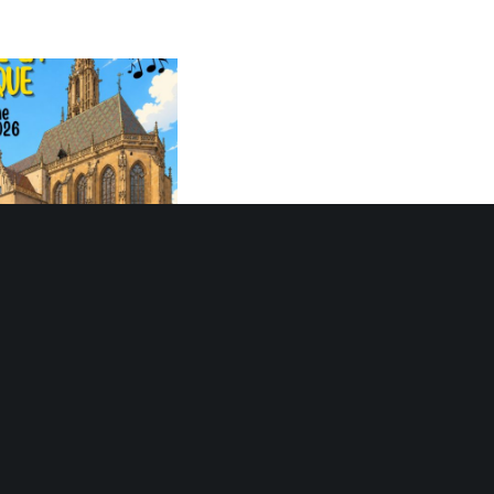
 de la Musique
Inscription EATC