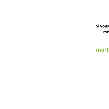
INFOS
Inscript
Tarifs
Agenda
Média
Règlem